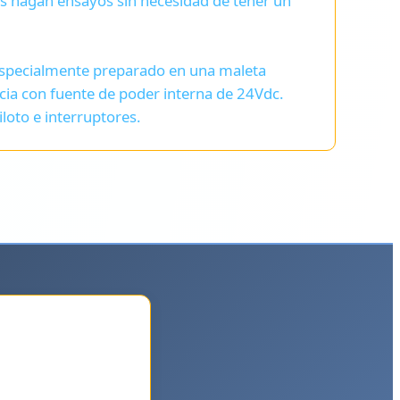
es hagan ensayos sin necesidad de tener un
especialmente preparado en una maleta
encia con fuente de poder interna de 24Vdc.
loto e interruptores.
icas en