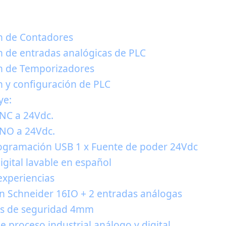
los siguientes tópicos:
n de Contadores
 de entradas analógicas de PLC
n de Temporizadores
 y configuración de PLC
ye:
 NC a 24Vdc.
 NO a 24Vdc.
rogramación USB 1 x Fuente de poder 24Vdc
igital lavable en español
experiencias
n Schneider 16IO + 2 entradas análogas
les de seguridad 4mm
e proceso industrial análogo y digital