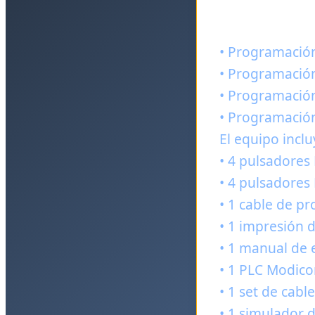
• Programació
• Programación
• Programació
• Programación
El equipo inclu
• 4 pulsadores
• 4 pulsadores
• 1 cable de p
• 1 impresión d
• 1 manual de 
• 1 PLC Modico
• 1 set de cab
• 1 simulador d