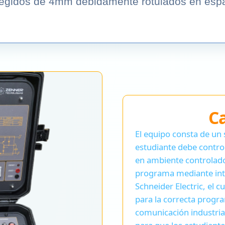
tegidos de 4mm debidamente rotulados en espa
Ca
El equipo consta de un 
estudiante debe control
en ambiente controlado 
programa mediante int
Schneider Electric, el c
para la correcta progr
comunicación industria