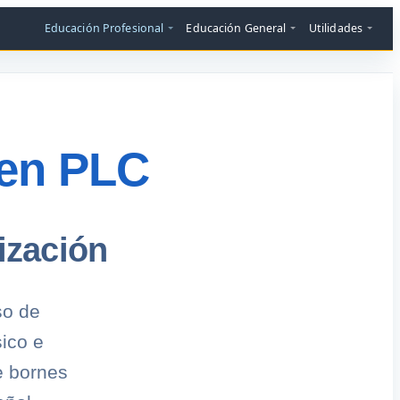
Educación Profesional
Educación General
Utilidades
 en PLC
ización
so de
ico e
e bornes