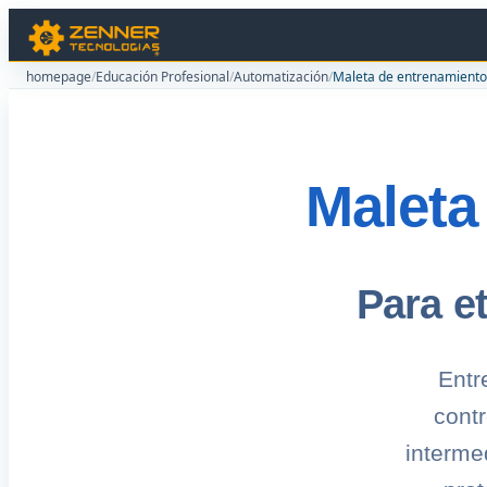
homepage
/
Educación Profesional
/
Automatización
/
Maleta de entrenamiento
Maleta
Para e
Entr
cont
interme