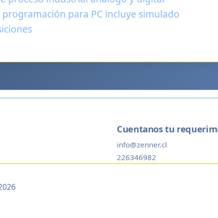
e programación para PC incluye simulado
siciones
Cuentanos tu requerim
info@zenner.cl
226346982
2026